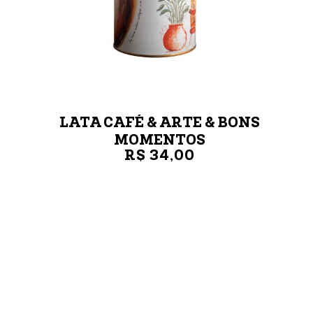
LATA CAFÉ & ARTE & BONS
MOMENTOS
R$ 34,00
LATA 250G
VER MAIS