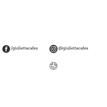
/giuliettacafes
@giuliettacafes