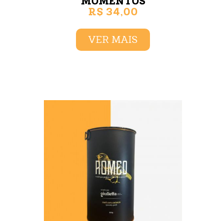
MOMENTOS
R$ 34,00
LATA 250G
VER MAIS